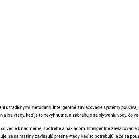
í s tradičnými metódami. Inteligentné zavlažovacie systémy používajú se
íva iba vtedy, keď je to nevyhnutné, a zabraňuje sa plytvaniu vody, čo v
 čo vedie k nadmernej spotrebe a nákladom. Inteligentné zavlažovanie 
 že sa rastliny zavlažujú presne vtedy, keď to potrebujú, a že sa použí