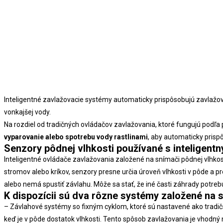
Inteligentné zavlažovacie systémy automaticky prispôsobujú zavlažova
vonkajšej vody.
Na rozdiel od tradičných ovládačov zavlažovania, ktoré fungujú po
vyparovanie alebo spotrebu vody rastlinami
, aby automaticky prisp
Senzory pôdnej vlhkosti používané s inteligent
Inteligentné ovládače zavlažovania založené na snímači pôdnej vlhkos
stromov alebo kríkov, senzory presne určia úroveň vlhkosti v pôde a 
alebo nemá spustiť závlahu. Môže sa stať, že iné časti záhrady potreb
K dispozícii sú dva rôzne systémy založené na 
– Závlahové systémy so fixným cyklom, ktoré sú nastavené ako tradič
keď je v pôde dostatok vlhkosti. Tento spôsob zavlažovania je vhodný n