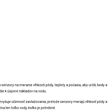
nzory na meranie vlhkosti pôdy, teploty a počasia, aby určili, kedy a
edie k úspore nákladov na vodu.
zvyšuje účinnosť zavlažovania, pretože senzory merajú vlhkosť pôdy a
va len toľko vody, koľko je potrebné.