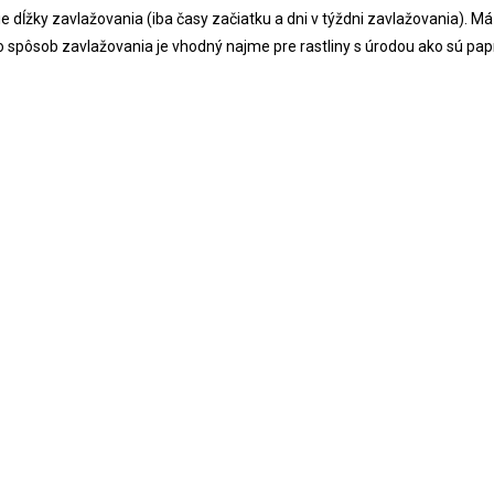
ĺžky zavlažovania (iba časy začiatku a dni v týždni zavlažovania). Má
 spôsob zavlažovania je vhodný najme pre rastliny s úrodou ako sú papri