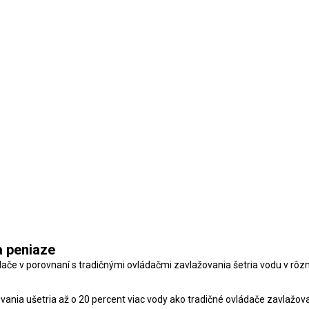
a peniaze
ádače v porovnaní s tradičnými ovládačmi zavlažovania šetria vodu v rô
vania ušetria až o 20 percent viac vody ako tradičné ovládače zavlažova