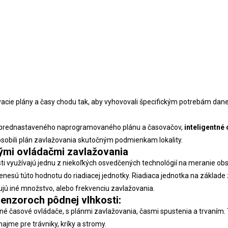
cie plány a časy chodu tak, aby vyhovovali špecifickým potrebám danej 
dľa prednastaveného naprogramovaného plánu a časovačov,
inteligentné
ôsobili plán zavlažovania skutočným podmienkam lokality.
nými ovládačmi zavlažovania
ti využívajú jednu z niekoľkých osvedčených technológií na meranie obs
prenesú túto hodnotu do riadiacej jednotky. Riadiaca jednotka na zákla
ujú iné množstvo, alebo frekvenciu zavlažovania.
senzoroch pôdnej vlhkosti:
né časové ovládače, s plánmi zavlažovania, časmi spustenia a trvaním.
ajme pre trávniky, kríky a stromy.