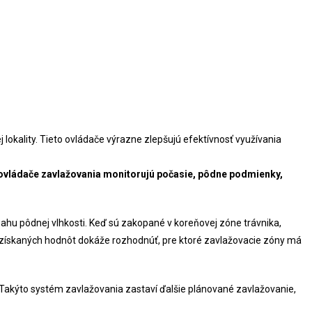
lokality. Tieto ovládače výrazne zlepšujú efektívnosť využívania
 ovládače zavlažovania monitorujú počasie, pôdne podmienky,
ahu pôdnej vlhkosti. Keď sú zakopané v koreňovej zóne trávnika,
de získaných hodnôt dokáže rozhodnúť, pre ktoré zavlažovacie zóny má
 Takýto systém zavlažovania zastaví ďalšie plánované zavlažovanie,