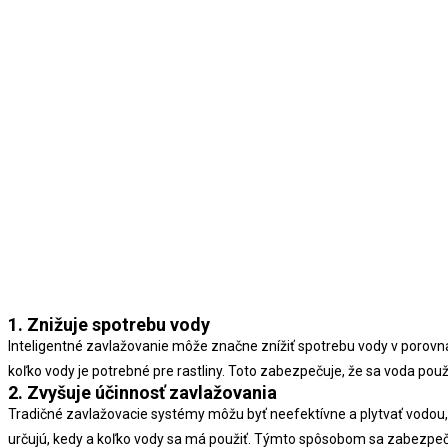
1. Znižuje spotrebu vody
Inteligentné zavlažovanie môže značne znížiť spotrebu vody v porovnan
koľko vody je potrebné pre rastliny. Toto zabezpečuje, že sa voda použ
2. Zvyšuje účinnosť zavlažovania
Tradičné zavlažovacie systémy môžu byť neefektívne a plytvať vodou,
určujú, kedy a koľko vody sa má použiť. Týmto spôsobom sa zabezpečuje,